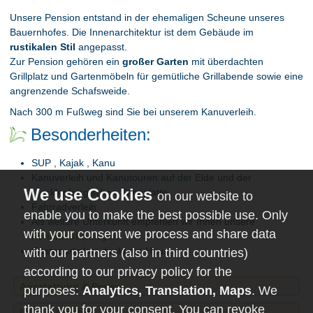
Unsere Pension entstand in der ehemaligen Scheune unseres
Bauernhofes. Die Innenarchitektur ist dem Gebäude im
rustikalen Stil
angepasst.
Zur Pension gehören ein
großer Garten
mit überdachten
Grillplatz und Gartenmöbeln für gemütliche Grillabende sowie eine
angrenzende Schafsweide.
Nach 300 m Fußweg sind Sie bei unserem Kanuverleih.
Besonderheiten:
SUP , Kajak , Kanu
Kanuverleih und Kanutouren auf der Elde und der
Mecklenburgischen Seenplatte
on our website to
Fahrradverleih
enable you to make the best possible use. Only
Als weitere Unterkunft empfehlen wir Ihnen unsere
with your consent we process and share data
Ferienwohnungen
Gästeparkplatz direkt am Haus
with our partners (also in third countries)
according to our privacy policy for the
Ausstattung & Preise
purposes:
Analytics, Translation, Maps
. We
thank you for your consent. You can revoke
Lage & Anfahrt